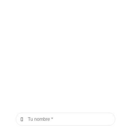
Estemos en
contacto
Déjanos tus datos si necesitas o tienes
algún requerimiento especial
Tu Nombre
*